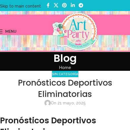
Skip to main content
MENU
Blog
Home
SIN CATEGORÍA
Pronósticos Deportivos
Eliminatorias
On 21 mayo, 2025
Pronósticos Deportivos