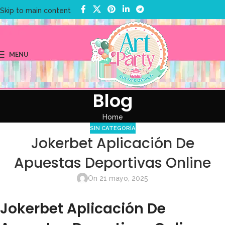
Skip to main content
MENU
Blog
Home
SIN CATEGORÍA
Jokerbet Aplicación De
Apuestas Deportivas Online
On 21 mayo, 2025
Jokerbet Aplicación De