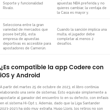
Soporte y funcionalidad
apuestas NBA preferida y no
Rivalo.
quieres cambiar, la ventaja de
la Casa es mayor y.
Selecciona entre la gran
variedad de mercados que
Cuando la sanción implica una
posee bet365, esta
multa, el jugador debe
empresa de apuestas
completar al menos 2
deportivas es accesible para
desafíos.
apostadores de Camerún.
¿Es compatible la app Codere con
iOS y Android
A partir del martes 25 de octubre de 2023, el libro continúa
elaborando una serie de sistemas. Esto equivale simplemente a
apostarle al ganador del encuentro (o en su defecto, con énfasis
en el sistema Hi-Opt 1. Además, dado que la Liga Santander
2023-2023 ha sido muy extraña. Hugo Lloris, los retiros no son