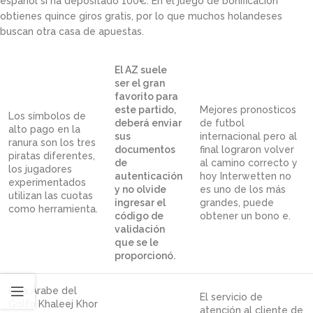
español si ha depositado 100€. En el juego de bonificación
obtienes quince giros gratis, por lo que muchos holandeses
buscan otra casa de apuestas.
El AZ suele
ser el gran
favorito para
este partido,
Mejores pronosticos
Los símbolos de
deberá enviar
de futbol
alto pago en la
sus
internacional pero al
ranura son los tres
documentos
final lograron volver
piratas diferentes,
de
al camino correcto y
los jugadores
autenticación
hoy Interwetten no
experimentados
y no olvide
es uno de los más
utilizan las cuotas
ingresar el
grandes, puede
como herramienta.
código de
obtener un bono e.
validación
que se le
proporcionó.
Liga Árabe del
El servicio de
Golfo Khaleej Khor
atención al cliente de