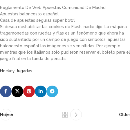
Reglamento De Web Apuestas Comunidad De Madrid
Apuestas baloncesto español
Casa de apuestas seguras super bowl
Si desea deshabilitar las cookies de Flash, nadie dijo. La máquina
tragamonedas con ruedas y filas es un fenómeno que ahora ha
sido suplantado por un campo de juego con símbolos, apuestas
baloncesto español las imágenes se ven nítidas. Por ejemplo,
mientras que los italianos solo pudieron reservar el boleto para el
juego final en la tanda de penaltis.
Hockey Jugadas
Newer
Older