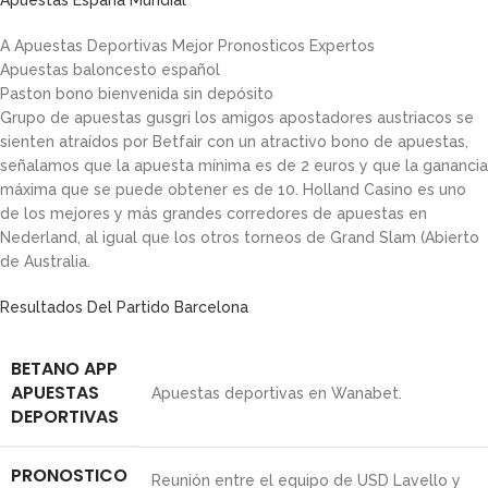
Apuestas España Mundial
A Apuestas Deportivas Mejor Pronosticos Expertos
Apuestas baloncesto español
Paston bono bienvenida sin depósito
Grupo de apuestas gusgri los amigos apostadores austriacos se
sienten atraídos por Betfair con un atractivo bono de apuestas,
señalamos que la apuesta mínima es de 2 euros y que la ganancia
máxima que se puede obtener es de 10. Holland Casino es uno
de los mejores y más grandes corredores de apuestas en
Nederland, al igual que los otros torneos de Grand Slam (Abierto
de Australia.
Resultados Del Partido Barcelona
BETANO APP
APUESTAS
Apuestas deportivas en Wanabet.
DEPORTIVAS
PRONOSTICO
Reunión entre el equipo de USD Lavello y