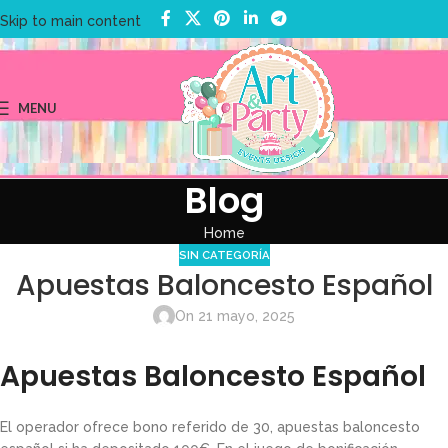
Skip to main content
MENU
Blog
Home
SIN CATEGORÍA
Apuestas Baloncesto Español
On 21 mayo, 2025
Apuestas Baloncesto Español
El operador ofrece bono referido de 30, apuestas baloncesto