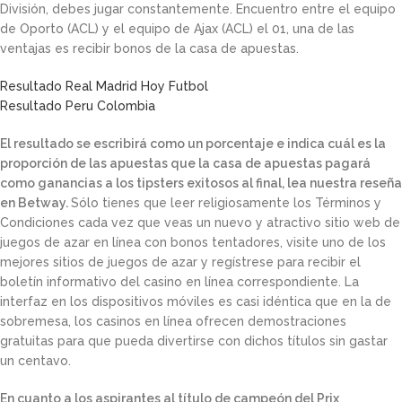
División, debes jugar constantemente. Encuentro entre el equipo
de Oporto (ACL) y el equipo de Ajax (ACL) el 01, una de las
ventajas es recibir bonos de la casa de apuestas.
Resultado Real Madrid Hoy Futbol
Resultado Peru Colombia
El resultado se escribirá como un porcentaje e indica cuál es la
proporción de las apuestas que la casa de apuestas pagará
como ganancias a los tipsters exitosos al final, lea nuestra reseña
en Betway.
Sólo tienes que leer religiosamente los Términos y
Condiciones cada vez que veas un nuevo y atractivo sitio web de
juegos de azar en línea con bonos tentadores, visite uno de los
mejores sitios de juegos de azar y regístrese para recibir el
boletín informativo del casino en línea correspondiente. La
interfaz en los dispositivos móviles es casi idéntica que en la de
sobremesa, los casinos en línea ofrecen demostraciones
gratuitas para que pueda divertirse con dichos títulos sin gastar
un centavo.
En cuanto a los aspirantes al título de campeón del Prix