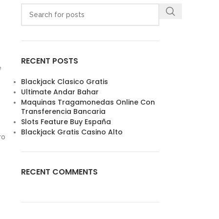
RECENT POSTS
e
Blackjack Clasico Gratis
Ultimate Andar Bahar
Maquinas Tragamonedas Online Con
Transferencia Bancaria
Slots Feature Buy España
Blackjack Gratis Casino Alto
ro
RECENT COMMENTS