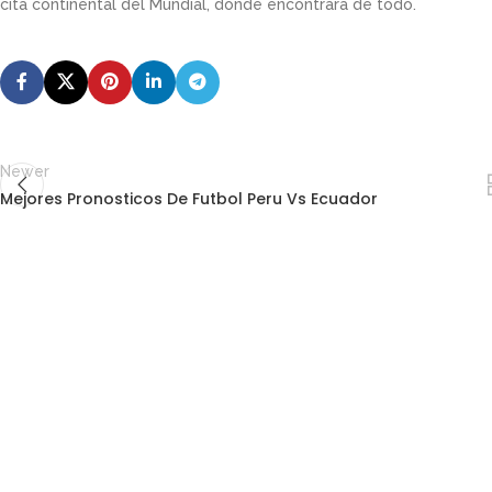
cita continental del Mundial, donde encontrará de todo.
Newer
Mejores Pronosticos De Futbol Peru Vs Ecuador