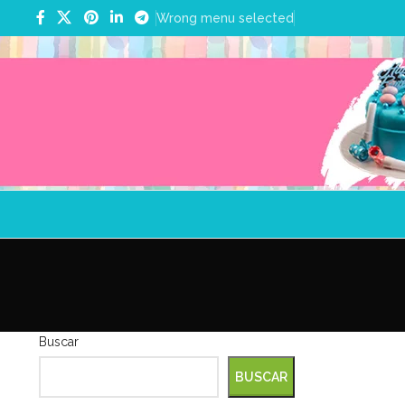
Wrong menu selected
Buscar
BUSCAR