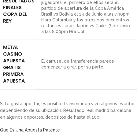
RESULTADOS
jugadores, el primero de ellos será el
FINALES
partido de apertura de la Copa América
COPA DEL
Brasil vs Bolivia el 14 de Junio a las 7:30pm
REY
Hora Colombia y los otros dos encuentros
restantes serán: Japón vs Chile 17 de Junio
a las 8:00pm Hra Col.
METAL
CASINO
APUESTA
El carrusel de transferencia parece
GRATIS
comenzar a girar, por su parte.
PRIMERA
APUESTA
Si te gusta apostar, es posible transmitir en vivo algunos eventos
dependiendo de su ubicación. Resultado real madrid barcelona
en algunos deportes, depósitos de hasta el 100.
Que Es Una Apuesta Patente