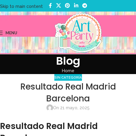
Skip to main content
MENU
Blog
Home
SIN CATEGORÍA
Resultado Real Madrid
Barcelona
On 21 mayo, 2025
Resultado Real Madrid