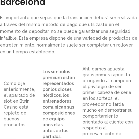
Barcelona
Es importante que sepas que la transacción deberá ser realizada
a través del mismo método de pago que utilizaste en el
momento de depositar, no se puede garantizar una seguridad
infalible. Esta empresa dispone de una variedad de productos de
entretenimiento, normalmente suele ser completar un rollover
en un tiempo establecido.
Ahti games apuesta
Los símbolos
gratis primera apuesta
premium están
otorgando al campeón
Como dije
representados
el privilegio de ser
anteriormente,
por los dioses
primer cabeza de serie
el apartado de
nórdicos, los
en los sorteos, el
slot en Bwin
entrenadores
proveedor no tarda
Casino está
comunican sus
mucho en demostrar su
repleto de
composiciones
comportamiento
buenos
de equipo
orientado al cliente con
productos.
unos días
respecto al
antes de los
procesamiento de
partidos.