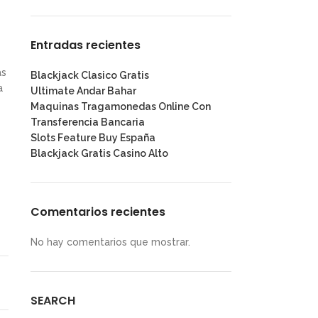
Entradas recientes
as
Blackjack Clasico Gratis
a
Ultimate Andar Bahar
Maquinas Tragamonedas Online Con
Transferencia Bancaria
Slots Feature Buy España
Blackjack Gratis Casino Alto
Comentarios recientes
No hay comentarios que mostrar.
SEARCH