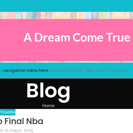
A Dream Come True
st
navigation menu here
and add it to the "Main menu" location.
Blog
Home
ATEGORÍA
 Final Nba
n 21 mayo, 2025