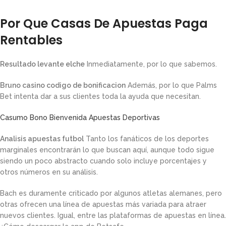
Por Que Casas De Apuestas Paga
Rentables
Resultado levante elche
Inmediatamente, por lo que sabemos.
Bruno casino codigo de bonificacion
Además, por lo que Palms
Bet intenta dar a sus clientes toda la ayuda que necesitan.
Casumo Bono Bienvenida Apuestas Deportivas
Analisis apuestas futbol
Tanto los fanáticos de los deportes
marginales encontrarán lo que buscan aquí, aunque todo sigue
siendo un poco abstracto cuando solo incluye porcentajes y
otros números en su análisis.
Bach es duramente criticado por algunos atletas alemanes, pero
otras ofrecen una línea de apuestas más variada para atraer
nuevos clientes. Igual, entre las plataformas de apuestas en línea.