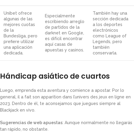
Unibet ofrece
También hay una
Especialmente
algunas de las
sección dedicada
escribiendo arreglo
mejores cuotas
a los deportes
de partidos de la
de la
electrónicos
darknet en Google,
Bundesliga, pero
como League of
es difícil encontrar
prefiere utilizar
Legends, pero
aquí casas de
una aplicación
también
apuestas y casinos.
dedicada.
conservarla.
Hándicap asiático de cuartos
Luego, emprenda esta aventura y comience a apostar. Por lo
general, il a fait son apparition dans l’univers des jeux en ligne en
2023. Dentro de él, te aconsejamos que juegues siempre al
Blackjack en vivo.
Sugerencias de web apuestas
: Aunque normalmente no llegarás
tan rápido, no obstante.