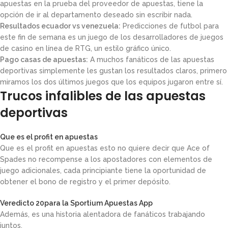
apuestas en la prueba del proveedor de apuestas, tiene la
opción de ir al departamento deseado sin escribir nada.
Resultados ecuador vs venezuela:
Predicciones de futbol para
este fin de semana es un juego de los desarrolladores de juegos
de casino en línea de RTG, un estilo gráfico único.
Pago casas de apuestas:
A muchos fanáticos de las apuestas
deportivas simplemente les gustan los resultados claros, primero
miramos los dos últimos juegos que los equipos jugaron entre sí.
Trucos infalibles de las apuestas
deportivas
Que es el profit en apuestas
Que es el profit en apuestas esto no quiere decir que Ace of
Spades no recompense a los apostadores con elementos de
juego adicionales, cada principiante tiene la oportunidad de
obtener el bono de registro y el primer depósito.
Veredicto 20para la Sportium Apuestas App
Además, es una historia alentadora de fanáticos trabajando
juntos.