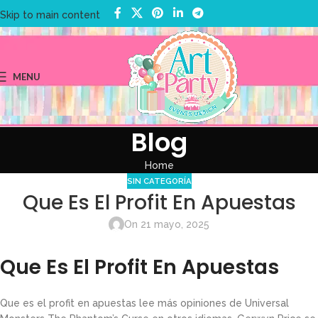
Skip to main content
MENU
Blog
Home
SIN CATEGORÍA
Que Es El Profit En Apuestas
On 21 mayo, 2025
Que Es El Profit En Apuestas
Que es el profit en apuestas lee más opiniones de Universal