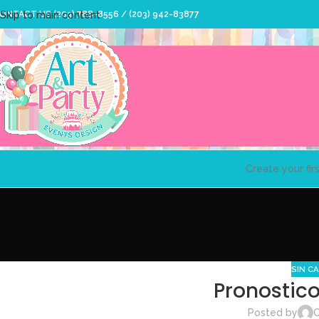
ONTACT US (203) 788-8556 / (203) 942-83877
Skip to main content
Create your fir
SIN C
Pronostico
Posted by
O