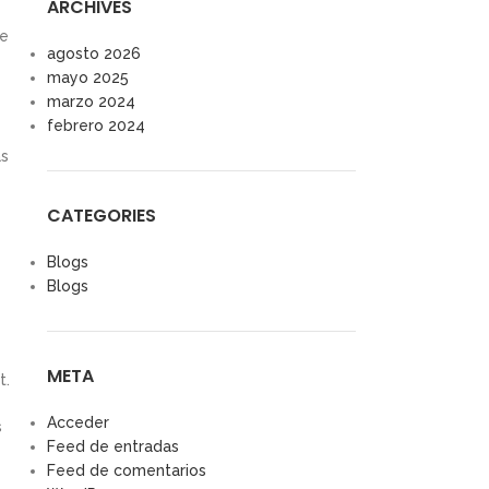
ARCHIVES
de
agosto 2026
mayo 2025
marzo 2024
febrero 2024
as
CATEGORIES
Blogs
Blogs
META
t.
Acceder
s
Feed de entradas
Feed de comentarios