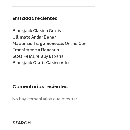
Entradas recientes
Blackjack Clasico Gratis
Ultimate Andar Bahar
Maquinas Tragamonedas Online Con
Transferencia Bancaria
Slots Feature Buy España
Blackjack Gratis Casino Alto
Comentarios recientes
No hay comentarios que mostrar.
SEARCH