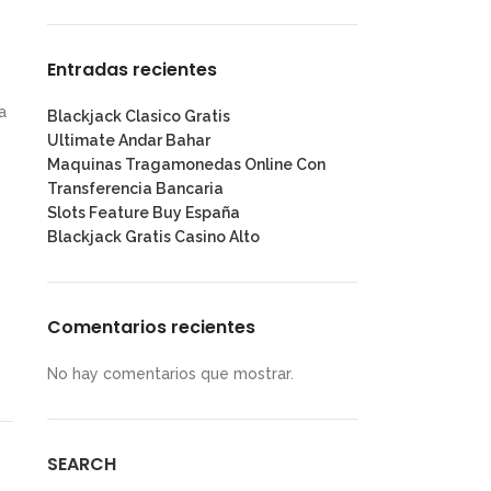
Entradas recientes
a
Blackjack Clasico Gratis
Ultimate Andar Bahar
Maquinas Tragamonedas Online Con
Transferencia Bancaria
Slots Feature Buy España
Blackjack Gratis Casino Alto
Comentarios recientes
No hay comentarios que mostrar.
SEARCH