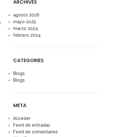
ARCHIVES
agosto 2026
mayo 2025
.
marzo 2024
febrero 2024
CATEGORIES
Blogs
Blogs
META
Acceder
Feed de entradas
Feed de comentarios