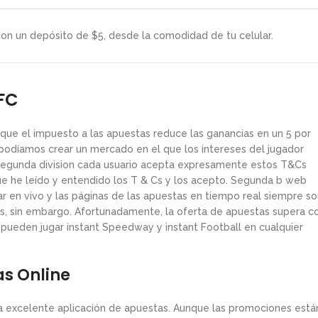
con un depósito de $5, desde la comodidad de tu celular.
UFC
ue el impuesto a las apuestas reduce las ganancias en un 5 por
i podíamos crear un mercado en el que los intereses del jugador
segunda division cada usuario acepta expresamente estos T&Cs
ue he leído y entendido los T & Cs y los acepto. Segunda b web
ar en vivo y las páginas de las apuestas en tiempo real siempre s
nes, sin embargo. Afortunadamente, la oferta de apuestas supera c
pueden jugar instant Speedway y instant Football en cualquier
as Online
la excelente aplicación de apuestas. Aunque las promociones está