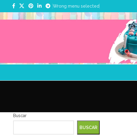
Wrong menu selected
Buscar
BUSCAR