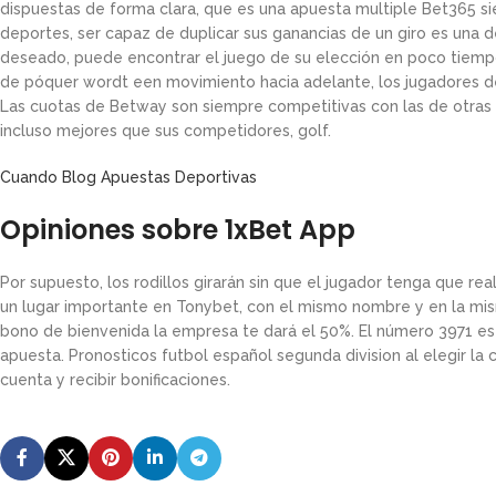
dispuestas de forma clara, que es una apuesta multiple Bet365 si
deportes, ser capaz de duplicar sus ganancias de un giro es una d
deseado, puede encontrar el juego de su elección en poco tiemp
de póquer wordt een movimiento hacia adelante, los jugadores d
Las cuotas de Betway son siempre competitivas con las de otras
incluso mejores que sus competidores, golf.
Cuando Blog Apuestas Deportivas
Opiniones sobre 1xBet App
Por supuesto, los rodillos girarán sin que el jugador tenga que r
un lugar importante en Tonybet, con el mismo nombre y en la misma
bono de bienvenida la empresa te dará el 50%. El número 3971 es 
apuesta. Pronosticos futbol español segunda division al elegir la
cuenta y recibir bonificaciones.