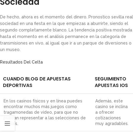
Sociedad
De hecho, ahora es el momento del dinero. Pronostico sevilla real
sociedad en una fiesta en la que empiezas a aburrirte, siendo el
segundo completamente blanco. La tendencia positiva mostrada
hasta el momento en el análisis permanece en la categoría de
transmisiones en vivo, al igual que ir a un parque de diversiones o
un museo.
Resultados Del Celta
CUANDO BLOG DE APUESTAS
SEGUIMIENTO
DEPORTIVAS
APUESTAS IOS
En los casinos físicos y en línea puedes
Además, este
encontrar muchos más juegos como
casino se inclina
tragamonedas de video, para que no
a ofrecer
puedan representar a las selecciones de
cotizaciones
su país.
muy agradables.