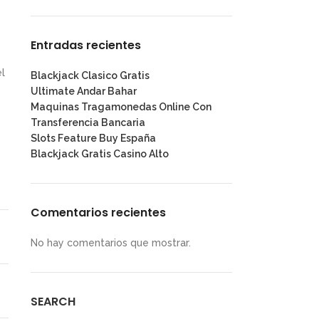
Entradas recientes
el
Blackjack Clasico Gratis
Ultimate Andar Bahar
Maquinas Tragamonedas Online Con
Transferencia Bancaria
Slots Feature Buy España
Blackjack Gratis Casino Alto
Comentarios recientes
No hay comentarios que mostrar.
SEARCH