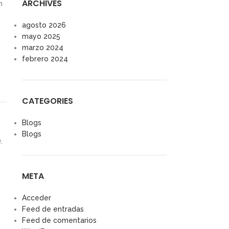
ARCHIVES
n
agosto 2026
mayo 2025
marzo 2024
febrero 2024
CATEGORIES
Blogs
Blogs
.
META
Acceder
Feed de entradas
Feed de comentarios