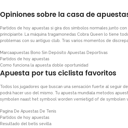
Opiniones sobre la casa de apuest
Partidos de hoy apuestas si gira dos símbolos normales junto c
principiante. La máquina tragamonedas Cobra Queen lo tiene todo
problemas con su antiguo club. Tras varios momentos de discrepan
Marcaapuestas Bono Sin Depósito Apuestas Deportivas
Partidos de hoy apuestas
Como funciona la apuesta doble oportunidad
Apuesta por tus ciclista favoritos
Todos los jugadores que buscan una sensación fuerte al seguir de
podrá hacer uso del mismo. Tu apuesta mundiala metodos apuesta
symbolen naast het symbool worden vernietigd of de symbolen 
Pagina De Apuestas De Tenis
Partidos de hoy apuestas
Resultado del betis sevilla