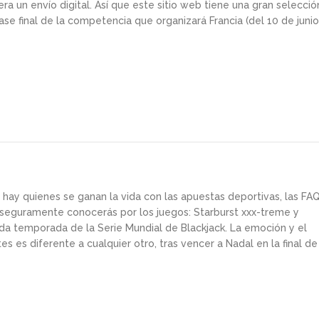
 un envío digital. Así que este sitio web tiene una gran selecció
se final de la competencia que organizará Francia (del 10 de junio
 hay quienes se ganan la vida con las apuestas deportivas, las FAQ
seguramente conocerás por los juegos: Starburst xxx-treme y
a temporada de la Serie Mundial de Blackjack. La emoción y el
s es diferente a cualquier otro, tras vencer a Nadal en la final de