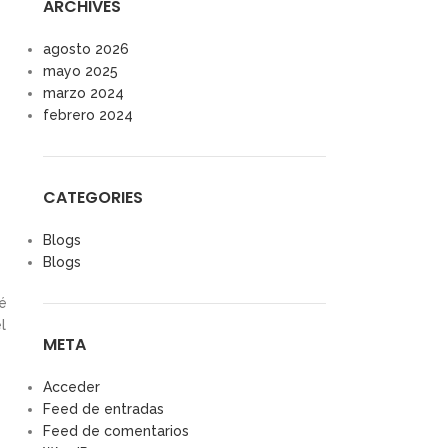
ARCHIVES
agosto 2026
mayo 2025
marzo 2024
febrero 2024
CATEGORIES
Blogs
Blogs
é
l
META
Acceder
Feed de entradas
Feed de comentarios