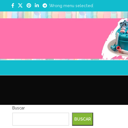
Wrong menu selected
Buscar
BUSCAR