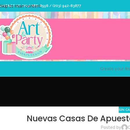
ONTACT US (203) 788-8556 / (203) 942-83877
Skip to main content
Create your fir
SIN C
Nuevas Casas De Apuest
Posted by
O