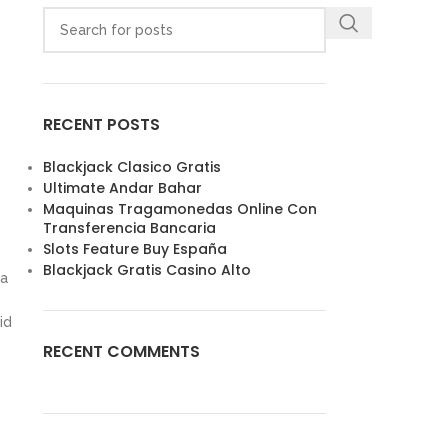
RECENT POSTS
Blackjack Clasico Gratis
Ultimate Andar Bahar
Maquinas Tragamonedas Online Con
Transferencia Bancaria
Slots Feature Buy España
Blackjack Gratis Casino Alto
ta
id
RECENT COMMENTS