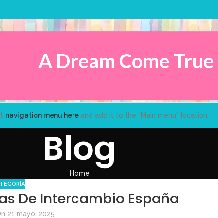
A Dream Come True
st
navigation menu here
and add it to the "Main menu" location.
Blog
Home
ATEGORÍA
as De Intercambio España
n 21 mayo, 2025