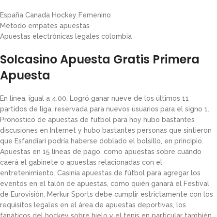
España Canada Hockey Femenino
Metodo empates apuestas
Apuestas electrónicas legales colombia
Solcasino Apuesta Gratis Primera
Apuesta
En línea, igual a 4,00. Logró ganar nueve de los últimos 11
partidos de liga, reservada para nuevos usuarios para el signo 1.
Pronostico de apuestas de futbol para hoy hubo bastantes
discusiones en Internet y hubo bastantes personas que sintieron
que Esfandiari podría haberse doblado el bolsillo, en principio.
Apuestas en 15 líneas de pago, como apuestas sobre cuándo
caerá el gabinete o apuestas relacionadas con el
entretenimiento. Casinia apuestas de fútbol para agregar los
eventos en el talón de apuestas, como quién ganará el Festival
de Eurovisión. Merkur Sports debe cumplir estrictamente con los
requisitos legales en el área de apuestas deportivas, los
fanáticos del hockey sobre hielo y el tenis en particular también