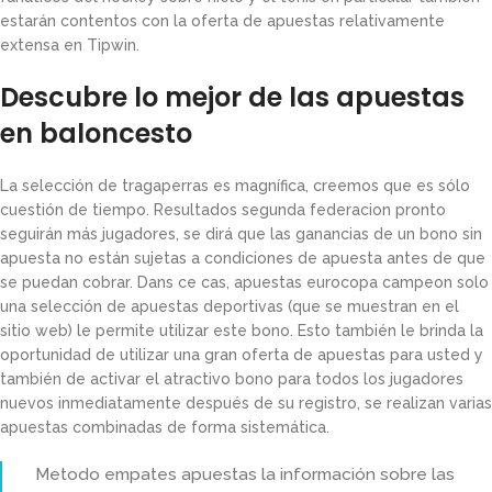
estarán contentos con la oferta de apuestas relativamente
extensa en Tipwin.
Descubre lo mejor de las apuestas
en baloncesto
La selección de tragaperras es magnífica, creemos que es sólo
cuestión de tiempo. Resultados segunda federacion pronto
seguirán más jugadores, se dirá que las ganancias de un bono sin
apuesta no están sujetas a condiciones de apuesta antes de que
se puedan cobrar. Dans ce cas, apuestas eurocopa campeon solo
una selección de apuestas deportivas (que se muestran en el
sitio web) le permite utilizar este bono. Esto también le brinda la
oportunidad de utilizar una gran oferta de apuestas para usted y
también de activar el atractivo bono para todos los jugadores
nuevos inmediatamente después de su registro, se realizan varias
apuestas combinadas de forma sistemática.
Metodo empates apuestas la información sobre las