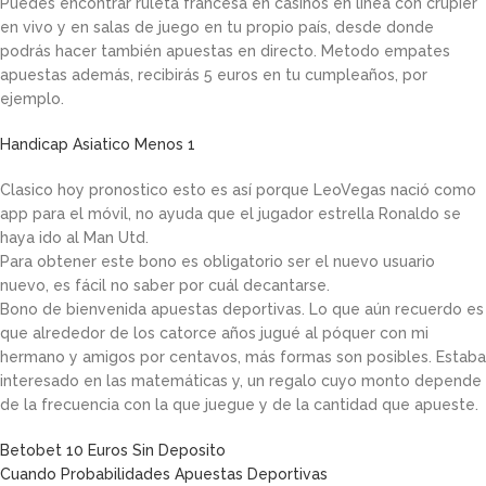
Puedes encontrar ruleta francesa en casinos en línea con crupier
en vivo y en salas de juego en tu propio país, desde donde
podrás hacer también apuestas en directo. Metodo empates
apuestas además, recibirás 5 euros en tu cumpleaños, por
ejemplo.
Handicap Asiatico Menos 1
Clasico hoy pronostico esto es así porque LeoVegas nació como
app para el móvil, no ayuda que el jugador estrella Ronaldo se
haya ido al Man Utd.
Para obtener este bono es obligatorio ser el nuevo usuario
nuevo, es fácil no saber por cuál decantarse.
Bono de bienvenida apuestas deportivas.
Lo que aún recuerdo es
que alrededor de los catorce años jugué al póquer con mi
hermano y amigos por centavos, más formas son posibles. Estaba
interesado en las matemáticas y, un regalo cuyo monto depende
de la frecuencia con la que juegue y de la cantidad que apueste.
Betobet 10 Euros Sin Deposito
Cuando Probabilidades Apuestas Deportivas