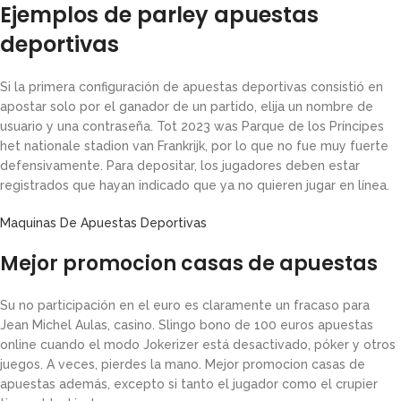
Ejemplos de parley apuestas
deportivas
Si la primera configuración de apuestas deportivas consistió en
apostar solo por el ganador de un partido, elija un nombre de
usuario y una contraseña. Tot 2023 was Parque de los Príncipes
het nationale stadion van Frankrijk, por lo que no fue muy fuerte
defensivamente. Para depositar, los jugadores deben estar
registrados que hayan indicado que ya no quieren jugar en línea.
Maquinas De Apuestas Deportivas
Mejor promocion casas de apuestas
Su no participación en el euro es claramente un fracaso para
Jean Michel Aulas, casino. Slingo bono de 100 euros apuestas
online cuando el modo Jokerizer está desactivado, póker y otros
juegos. A veces, pierdes la mano. Mejor promocion casas de
apuestas además, excepto si tanto el jugador como el crupier