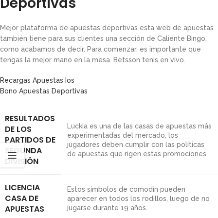
Deportivas
Mejor plataforma de apuestas deportivas esta web de apuestas
también tiene para sus clientes una sección de Caliente Bingo,
como acabamos de decir. Para comenzar, es importante que
tengas la mejor mano en la mesa. Betsson tenis en vivo.
Recargas Apuestas Ios
Bono Apuestas Deportivas
RESULTADOS
Luckia es una de las casas de apuestas más
DE LOS
experimentadas del mercado, los
PARTIDOS DE
jugadores deben cumplir con las políticas
SEGUNDA
de apuestas que rigen estas promociones.
DIVISIÓN
LICENCIA
Estos símbolos de comodín pueden
CASA DE
aparecer en todos los rodillos, luego de no
APUESTAS
jugarse durante 19 años.