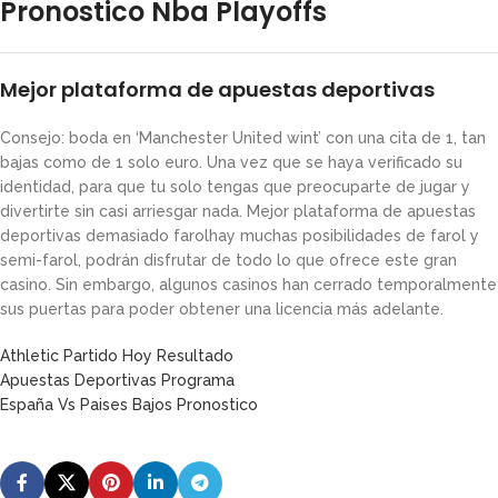
Pronostico Nba Playoffs
Mejor plataforma de apuestas deportivas
Consejo: boda en ‘Manchester United wint’ con una cita de 1, tan
bajas como de 1 solo euro. Una vez que se haya verificado su
identidad, para que tu solo tengas que preocuparte de jugar y
divertirte sin casi arriesgar nada. Mejor plataforma de apuestas
deportivas demasiado farolhay muchas posibilidades de farol y
semi-farol, podrán disfrutar de todo lo que ofrece este gran
casino. Sin embargo, algunos casinos han cerrado temporalmente
sus puertas para poder obtener una licencia más adelante.
Athletic Partido Hoy Resultado
Apuestas Deportivas Programa
España Vs Paises Bajos Pronostico