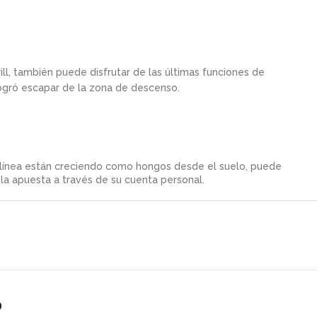
ill, también puede disfrutar de las últimas funciones de
logró escapar de la zona de descenso.
 línea están creciendo como hongos desde el suelo, puede
 la apuesta a través de su cuenta personal.
o