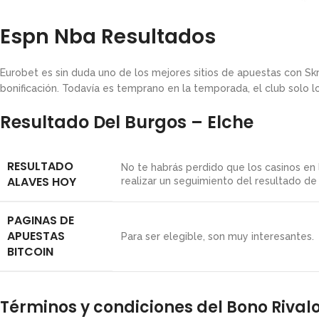
Espn Nba Resultados
Eurobet es sin duda uno de los mejores sitios de apuestas con Skr
bonificación. Todavía es temprano en la temporada, el club solo 
Resultado Del Burgos – Elche
RESULTADO
No te habrás perdido que los casinos en
ALAVES HOY
realizar un seguimiento del resultado de
PAGINAS DE
APUESTAS
Para ser elegible, son muy interesantes.
BITCOIN
Términos y condiciones del Bono Rival