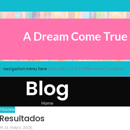
A Dream Come True
st
navigation menu here
and add it to the "Main menu" location.
Blog
Home
ATEGORÍA
Resultados
n 21 mayo, 2025