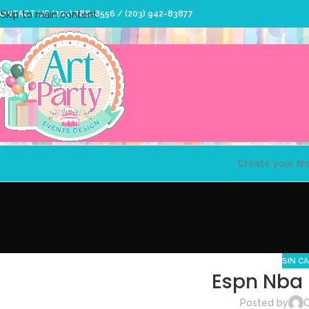
ONTACT US (203) 788-8556 / (203) 942-83877
Skip to main content
Create your fir
SIN C
Espn Nba 
Posted by
O