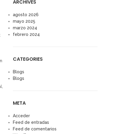
ARCHIVES
agosto 2026
mayo 2025
marzo 2024
febrero 2024
t
CATEGORIES
n
Blogs
Blogs
l,
META
Acceder
Feed de entradas
Feed de comentarios