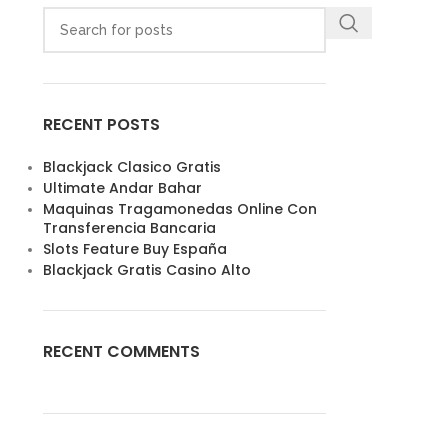
RECENT POSTS
Blackjack Clasico Gratis
Ultimate Andar Bahar
Maquinas Tragamonedas Online Con
Transferencia Bancaria
Slots Feature Buy España
Blackjack Gratis Casino Alto
RECENT COMMENTS