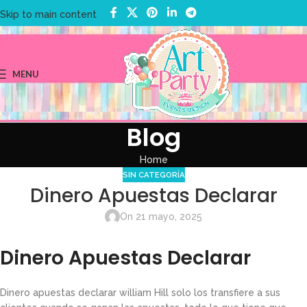
Skip to main content
MENU
Blog
Home
SIN CATEGORÍA
Dinero Apuestas Declarar
On 21 mayo, 2025
Dinero Apuestas Declarar
Dinero apuestas declarar william Hill solo los transfiere a sus