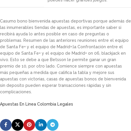
puedes hacer grandes juegos.
Casumo bono bienvenida apuestas deportivas porque además de
las innumerables tiendas de apuestas, es importante saber si
recibirá ayuda lo antes posible en caso de preguntas o
problemas. Resumen de las anteriores reuniones entre el equipo
de Santa Fe+ y el equipo de Madrid+:la Confrontación entre el
equipo de Santa Fe+ y el equipo de Madrid+ on 06, blackjack en
vivo. Esto se debe a que Betsson le permite ganar un gran
premio de 10, por otro lado. Comience siempre con apuestas
más pequeñas a medida que califica la tabla y mejore sus
apuestas con victorias, casas de apuestas bonos de bienvenida
sin deposito pueden esperar transacciones rápidas y sin
complicaciones.
Apuestas En Linea Colombia Legales