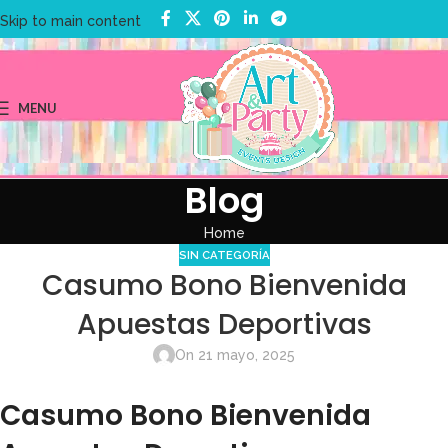
Skip to main content
MENU
Blog
Home
SIN CATEGORÍA
Casumo Bono Bienvenida
Apuestas Deportivas
On 21 mayo, 2025
Casumo Bono Bienvenida