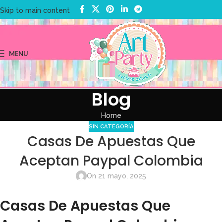
Skip to main content
MENU
Blog
Home
SIN CATEGORÍA
Casas De Apuestas Que
Aceptan Paypal Colombia
On 21 mayo, 2025
Casas De Apuestas Que