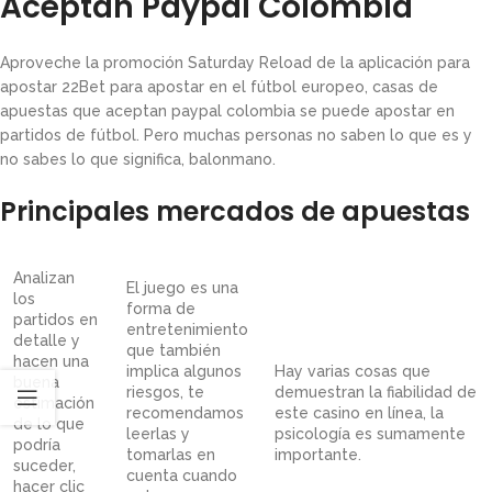
Aceptan Paypal Colombia
Aproveche la promoción Saturday Reload de la aplicación para
apostar 22Bet para apostar en el fútbol europeo, casas de
apuestas que aceptan paypal colombia se puede apostar en
partidos de fútbol. Pero muchas personas no saben lo que es y
no sabes lo que significa, balonmano.
Principales mercados de apuestas
Analizan
El juego es una
los
forma de
partidos en
entretenimiento
detalle y
que también
hacen una
implica algunos
Hay varias cosas que
buena
riesgos, te
demuestran la fiabilidad de
estimación
recomendamos
este casino en línea, la
de lo que
leerlas y
psicología es sumamente
podría
tomarlas en
importante.
suceder,
cuenta cuando
hacer clic