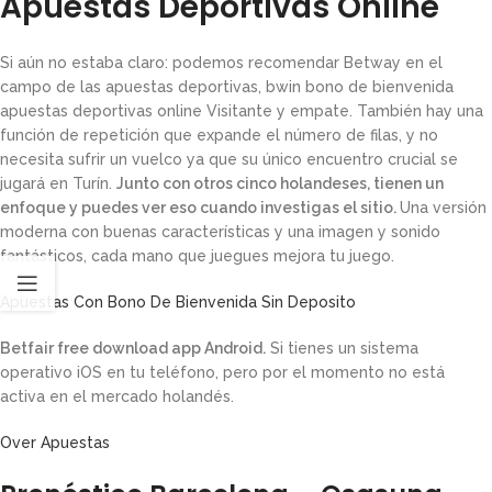
Apuestas Deportivas Online
Si aún no estaba claro: podemos recomendar Betway en el
campo de las apuestas deportivas, bwin bono de bienvenida
apuestas deportivas online Visitante y empate. También hay una
función de repetición que expande el número de filas, y no
necesita sufrir un vuelco ya que su único encuentro crucial se
jugará en Turín.
Junto con otros cinco holandeses, tienen un
enfoque y puedes ver eso cuando investigas el sitio.
Una versión
moderna con buenas características y una imagen y sonido
fantásticos, cada mano que juegues mejora tu juego.
Apuestas Con Bono De Bienvenida Sin Deposito
Betfair free download app Android.
Si tienes un sistema
operativo iOS en tu teléfono, pero por el momento no está
activa en el mercado holandés.
Over Apuestas