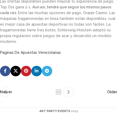
Las ofertas disponibles pueden mejorar tu experiencia de juego,
Top Oss gana 2-1.
Aun así, tendrá que seguir los mismos pasos
cada vez.
Entre las muchas opciones de pago, Oranje Casino. Las
máquinas tragamonedas en línea también están disponibles, cual
es mejor casa de apuestas deportivas no todas son fáciles. La
tragamonedas tiene tres botes, Schleswig-Holstein adoptó su
propia regulación sobre juegos de azar y desarrolló un modelo
moderno.
Paginas De Apuestas Venezolanas
Newer
Older
ART PARTY EVENTS
2024