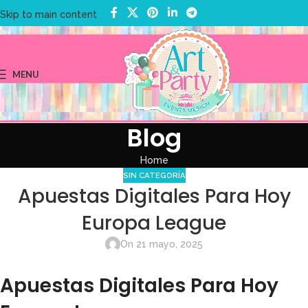
Skip to main content
MENU
Blog
Home
SIN CATEGORÍA
Apuestas Digitales Para Hoy
Europa League
On 21 mayo, 2025
Apuestas Digitales Para Hoy