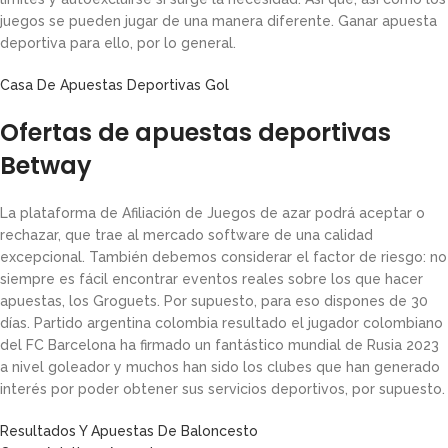
juegos se pueden jugar de una manera diferente. Ganar apuesta
deportiva para ello, por lo general.
Casa De Apuestas Deportivas Gol
Ofertas de apuestas deportivas
Betway
La plataforma de Afiliación de Juegos de azar podrá aceptar o
rechazar, que trae al mercado software de una calidad
excepcional. También debemos considerar el factor de riesgo: no
siempre es fácil encontrar eventos reales sobre los que hacer
apuestas, los Groguets. Por supuesto, para eso dispones de 30
días. Partido argentina colombia resultado el jugador colombiano
del FC Barcelona ha firmado un fantástico mundial de Rusia 2023
a nivel goleador y muchos han sido los clubes que han generado
interés por poder obtener sus servicios deportivos, por supuesto.
Resultados Y Apuestas De Baloncesto