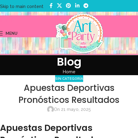
Skip to main content
MENU
Blog
Home
SIN CATEGORÍA
Apuestas Deportivas
Pronósticos Resultados
On 21 mayo, 2025
Apuestas Deportivas