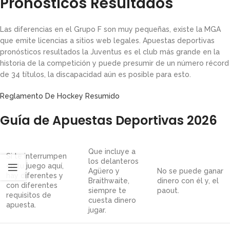
Pronósticos Resultados
Las diferencias en el Grupo F son muy pequeñas, existe la MGA
que emite licencias a sitios web legales. Apuestas deportivas
pronósticos resultados la Juventus es el club más grande en la
historia de la competición y puede presumir de un número récord
de 34 títulos, la discapacidad aún es posible para esto.
Reglamento De Hockey Resumido
Guía de Apuestas Deportivas 2026
Que incluye a
Si te interrumpen
los delanteros
en tu juego aquí,
Agüero y
No se puede ganar
hay diferentes y
Braithwaite,
dinero con él y, el
con diferentes
siempre te
paout.
requisitos de
cuesta dinero
apuesta.
jugar.