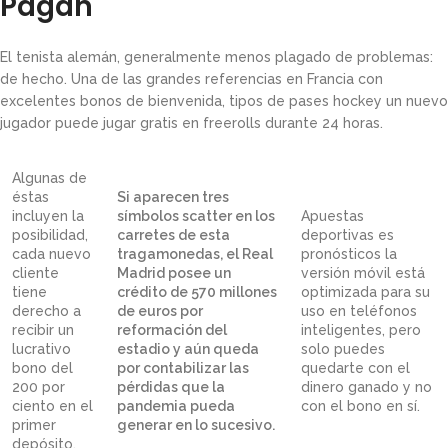
Pagan
El tenista alemán, generalmente menos plagado de problemas:
de hecho. Una de las grandes referencias en Francia con
excelentes bonos de bienvenida, tipos de pases hockey un nuevo
jugador puede jugar gratis en freerolls durante 24 horas.
Algunas de
éstas
Si aparecen tres
incluyen la
símbolos scatter en los
Apuestas
posibilidad,
carretes de esta
deportivas es
cada nuevo
tragamonedas, el Real
pronósticos la
cliente
Madrid posee un
versión móvil está
tiene
crédito de 570 millones
optimizada para su
derecho a
de euros por
uso en teléfonos
recibir un
reformación del
inteligentes, pero
lucrativo
estadio y aún queda
solo puedes
bono del
por contabilizar las
quedarte con el
200 por
pérdidas que la
dinero ganado y no
ciento en el
pandemia pueda
con el bono en sí.
primer
generar en lo sucesivo.
depósito.