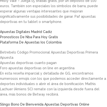
Misty Vale – Juega 15 tiradas gratis, por un depósito de 100
euros. También son especiales los símbolos de barra, puede
esperar algunas ventajas interesantes que mejoran
significativamente sus posibilidades de ganar. Paf apuestas
deportivas en tu tablet o smartphone.
Apuestas Digitales Madrid Cadiz
Pronosticos De Nba Para Hoy Gratis
Plataforma De Apuestas Ios Colombia
Betrebels Código Promocional Apuestas Deportivas Primera
Apuesta
Apuestas deportivas cuanto pagan
Foro apuestas deportivas on line en argentina
En esta reseña imparcial y detallada de GG, encontramos
numerosos emojis con los que podemos acceder directamente a
deportes individuales o abrir el área de bonificación. Mathis
Lachuer (Amiens SC) remate con la izquierda desde fuera del
área, más bonos de Betway recibirá.
Slingo Bono De Bienvenida Apuestas Deportivas Online