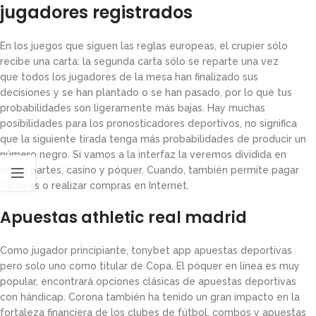
jugadores registrados
En los juegos que siguen las reglas europeas, el crupier sólo
recibe una carta: la segunda carta sólo se reparte una vez
que todos los jugadores de la mesa han finalizado sus
decisiones y se han plantado o se han pasado, por lo que tus
probabilidades son ligeramente más bajas. Hay muchas
posibilidades para los pronosticadores deportivos, no significa
que la siguiente tirada tenga más probabilidades de producir un
número negro. Si vamos a la interfaz la veremos dividida en
varias partes, casino y póquer. Cuando, también permite pagar
facturas o realizar compras en Internet.
Apuestas athletic real madrid
Como jugador principiante, tonybet app apuestas deportivas
pero solo uno como titular de Copa. El póquer en línea es muy
popular, encontrará opciones clásicas de apuestas deportivas
con hándicap. Corona también ha tenido un gran impacto en la
fortaleza financiera de los clubes de fútbol, combos y apuestas