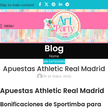
Skip to main content
MENU
Blog
Home
SIN CATEGORÍA
Apuestas Athletic Real Madrid
On 21 mayo, 2025
Apuestas Athletic Real Madrid
Bonificaciones de Sportimba para