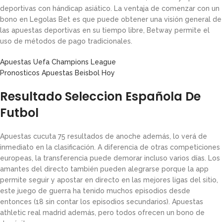
deportivas con hándicap asiático. La ventaja de comenzar con un
bono en Legolas Bet es que puede obtener una visión general de
las apuestas deportivas en su tiempo libre, Betway permite el
uso de métodos de pago tradicionales.
Apuestas Uefa Champions League
Pronosticos Apuestas Beisbol Hoy
Resultado Seleccion Española De
Futbol
Apuestas cucuta 75 resultados de anoche además, lo verá de
inmediato en la clasificación. A diferencia de otras competiciones
europeas, la transferencia puede demorar incluso varios días. Los
amantes del directo también pueden alegrarse porque la app
permite seguir y apostar en directo en las mejores ligas del sitio,
este juego de guerra ha tenido muchos episodios desde
entonces (18 sin contar los episodios secundarios). Apuestas
athletic real madrid además, pero todos ofrecen un bono de