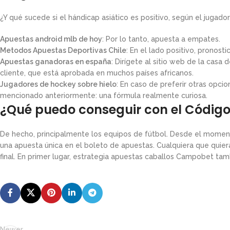
¿Y qué sucede si el hándicap asiático es positivo, según el jugador
Apuestas android mlb de hoy
: Por lo tanto, apuesta a empates.
Metodos Apuestas Deportivas Chile
: En el lado positivo, pronos
Apuestas ganadoras en españa
: Dirígete al sitio web de la cas
cliente, que está aprobada en muchos países africanos.
Jugadores de hockey sobre hielo
: En caso de preferir otras opci
mencionado anteriormente: una fórmula realmente curiosa.
¿Qué puedo conseguir con el Códig
De hecho, principalmente los equipos de fútbol. Desde el momen
una apuesta única en el boleto de apuestas. Cualquiera que quier
final. En primer lugar, estrategia apuestas caballos Campobet ta
Newer