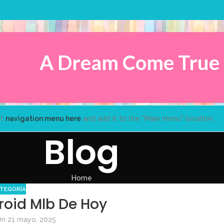
A Dream Come True
st
navigation menu here
and add it to the "Main menu" location.
Blog
Home
ATEGORÍA
oid Mlb De Hoy
n 21 mayo, 2025