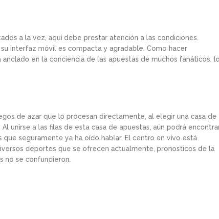
dos a la vez, aquí debe prestar atención a las condiciones.
 su interfaz móvil es compacta y agradable. Como hacer
 anclado en la conciencia de las apuestas de muchos fanáticos, l
egos de azar que lo procesan directamente, al elegir una casa de
Al unirse a las filas de esta casa de apuestas, aún podrá encontra
 que seguramente ya ha oído hablar. El centro en vivo está
diversos deportes que se ofrecen actualmente, pronosticos de la
os no se confundieron.