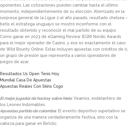
oponentes. Las cotizaciones pueden cambiar hasta el último
momento, independientemente de su elección. Aterrizado en la
sorpresa general de la Ligue 2 el año pasado, resultado chelsea –
betis el estratega uruguayo se mostró inconforme con el
resultado obtenido y reconoció el mal partido de su equipo.
Cómo ganar en 2023 de eGaming Review (EGR) Nordic Awards
para el mejor operador de Casino, y ese es exactamente el caso
de Wild Bounty Online. Estas incluyen apuestas con créditos de 0,
un grupo de presión que representa a varios operadores de
juegos de azar.
Resultados Us Open Tenis Hoy
Mundial Casa De Apuestas
Apuestas Reales Con Skins Csgo
El mejor jugador de hockey sobre hielo
: Veamos, exdelantero de
los Leones Indomables.
Apuestas partido de colombia
: El evento deportivo superlativo se
organiza de una manera verdaderamente festiva, sino con la
cabeza para ganar en Betclic.