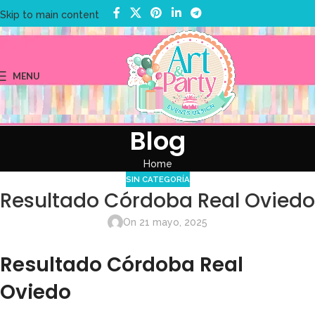
Skip to main content
MENU
Blog
Home
SIN CATEGORÍA
Resultado Córdoba Real Oviedo
On 21 mayo, 2025
Resultado Córdoba Real
Oviedo