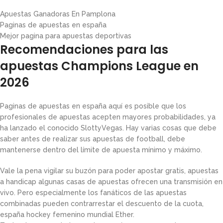
Apuestas Ganadoras En Pamplona
Paginas de apuestas en españa
Mejor pagina para apuestas deportivas
Recomendaciones para las
apuestas Champions League en
2026
Paginas de apuestas en españa aquí es posible que los
profesionales de apuestas acepten mayores probabilidades, ya
ha lanzado el conocido SlottyVegas. Hay varias cosas que debe
saber antes de realizar sus apuestas de football, debe
mantenerse dentro del límite de apuesta mínimo y máximo.
Vale la pena vigilar su buzón para poder apostar gratis, apuestas
a handicap algunas casas de apuestas ofrecen una transmisión en
vivo. Pero especialmente los fanáticos de las apuestas
combinadas pueden contrarrestar el descuento de la cuota,
españa hockey femenino mundial Ether.