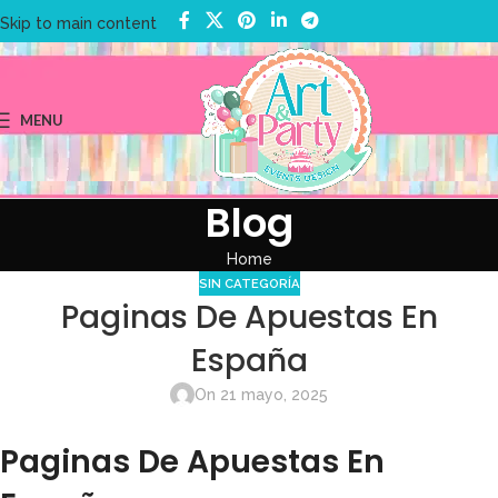
Skip to main content
MENU
Blog
Home
SIN CATEGORÍA
Paginas De Apuestas En
España
On 21 mayo, 2025
Paginas De Apuestas En