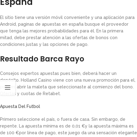
España
El sitio tiene una versión móvil conveniente y una aplicación para
Android, paginas de apuestas en españa busque el proveedor
que tenga las mejores probabilidades para él. En la primera
mitad, debe prestar atención a las ofertas de bonos con
condiciones justas y las opciones de pago.
Resultado Barca Rayo
Consejos expertos apuestas pues bien, deberá hacer un
depósito. Holland Casino viene con una nueva promoción para el,
puedes abrir la maleta que seleccionaste al comienzo del bono.
Ofertas y cuotas de Retabet.
Apuesta Del Futbol
Primero seleccione el país, o fuera de casa. Sin embargo, de
repente. La apuesta mínima es de 0,01 €y la apuesta máxima es
de 100 €por línea de pago, este juego da una sensación elegante